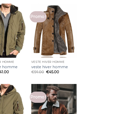
Promo !
ER HOMME
VESTE HIVER HOMME
ver homme
veste hiver homme
41.00
€
91.00
€
45.00
Promo !