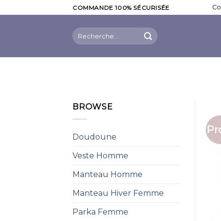
Skip
Co
COMMANDE 100% SÉCURISÉE
to
content
Recherche
pour :
BROWSE
Pr
Doudoune
Veste Homme
Manteau Homme
Manteau Hiver Femme
Parka Femme