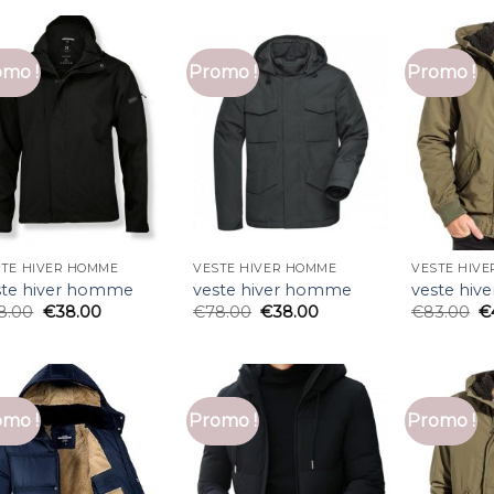
mo !
Promo !
Promo !
STE HIVER HOMME
VESTE HIVER HOMME
VESTE HIV
ste hiver homme
veste hiver homme
veste hi
8.00
€
38.00
€
78.00
€
38.00
€
83.00
€
mo !
Promo !
Promo !