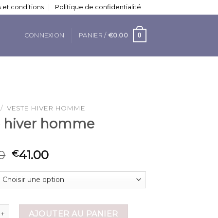
 et conditions
Politique de confidentialité
0
CONNEXION
PANIER /
€
0.00
/
VESTE HIVER HOMME
e hiver homme
0
41.00
€
 de veste hiver homme
AJOUTER AU PANIER