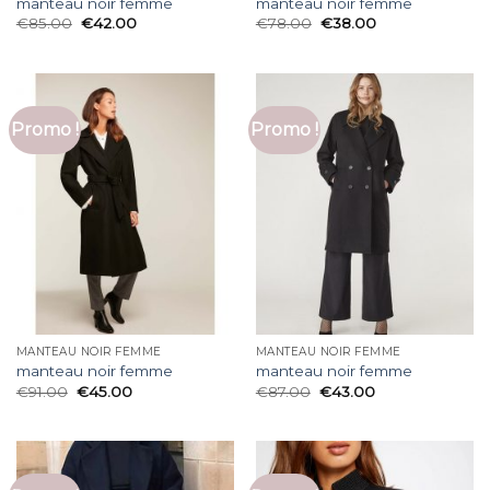
manteau noir femme
manteau noir femme
€
85.00
€
42.00
€
78.00
€
38.00
Promo !
Promo !
MANTEAU NOIR FEMME
MANTEAU NOIR FEMME
manteau noir femme
manteau noir femme
€
91.00
€
45.00
€
87.00
€
43.00