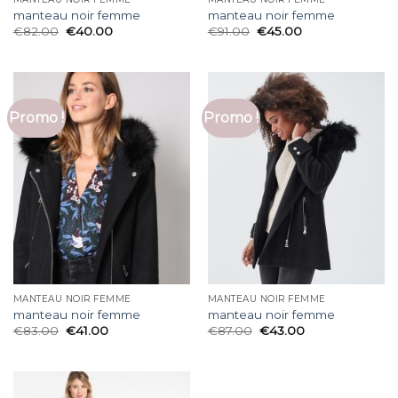
manteau noir femme
manteau noir femme
€
82.00
€
40.00
€
91.00
€
45.00
Promo !
Promo !
MANTEAU NOIR FEMME
MANTEAU NOIR FEMME
manteau noir femme
manteau noir femme
€
83.00
€
41.00
€
87.00
€
43.00