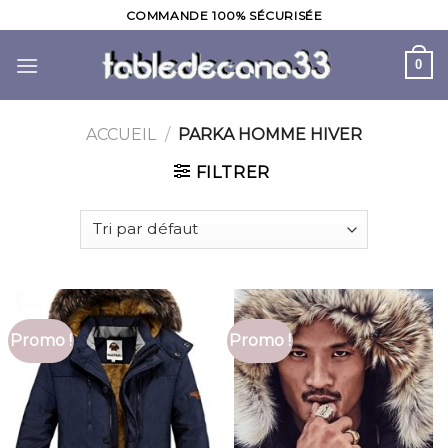
Skip
COMMANDE 100% SÉCURISÉE
to
content
0
ACCUEIL
/
PARKA HOMME HIVER
FILTRER
Promo !
Promo !