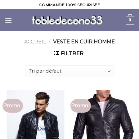
Skip
COMMANDE 100% SÉCURISÉE
to
content
0
ACCUEIL
/
VESTE EN CUIR HOMME
FILTRER
Promo !
Promo !