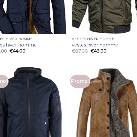
ES HIVER HOMME
VESTES HIVER HOMME
tes hiver homme
vestes hiver homme
.00
€
44.00
€
87.00
€
43.00
o !
Promo !