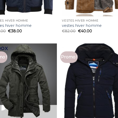
ES HIVER HOMME
VESTES HIVER HOMME
tes hiver homme
vestes hiver homme
.00
€
38.00
€
82.00
€
40.00
o !
Promo !