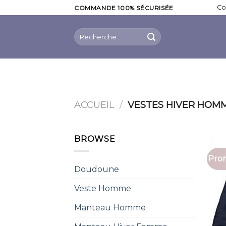
Skip
Co
COMMANDE 100% SÉCURISÉE
to
content
Recherche
pour :
ACCUEIL
/
VESTES HIVER HOM
BROWSE
Prom
Doudoune
Veste Homme
Manteau Homme