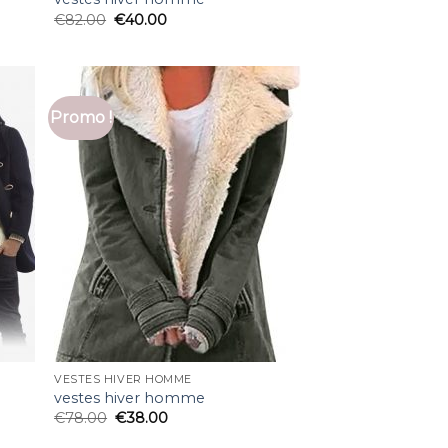
€
82.00
€
40.00
Promo !
VESTES HIVER HOMME
vestes hiver homme
€
78.00
€
38.00