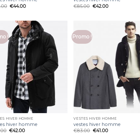
.00
€
44.00
€
85.00
€
42.00
o !
Promo !
ES HIVER HOMME
VESTES HIVER HOMME
tes hiver homme
vestes hiver homme
.00
€
42.00
€
83.00
€
41.00