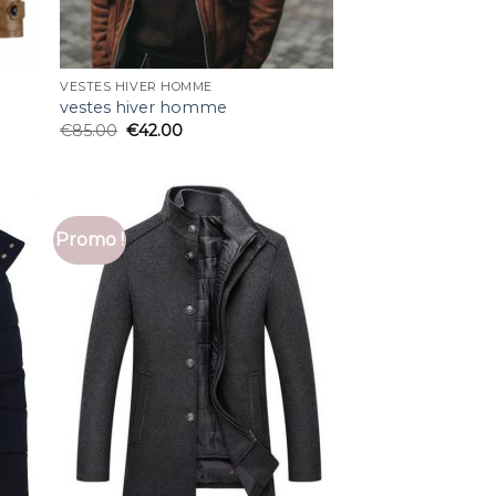
VESTES HIVER HOMME
vestes hiver homme
€
85.00
€
42.00
Promo !