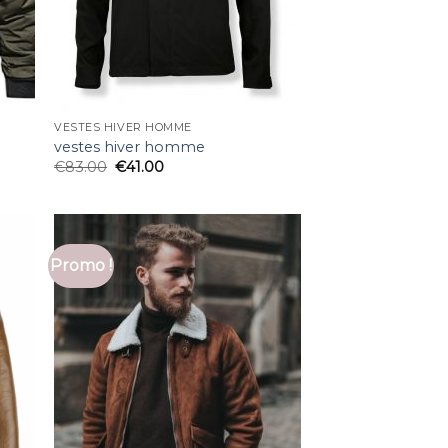
VESTES HIVER HOMME
vestes hiver homme
€
83.00
€
41.00
Promo !