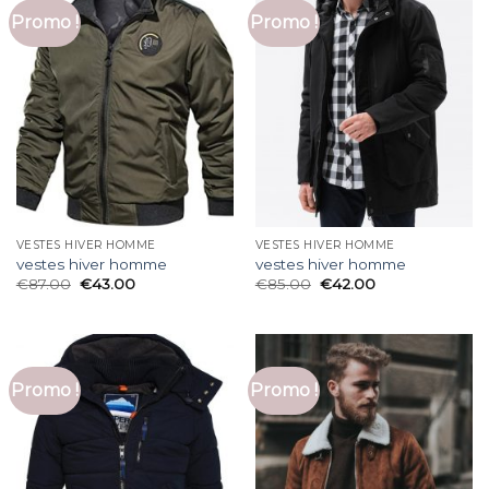
Promo !
Promo !
VESTES HIVER HOMME
VESTES HIVER HOMME
vestes hiver homme
vestes hiver homme
€
87.00
€
43.00
€
85.00
€
42.00
Promo !
Promo !