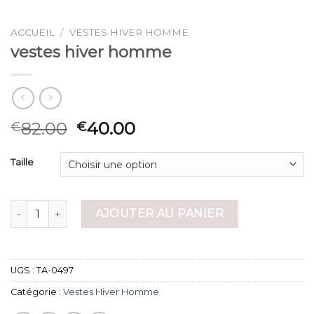
ACCUEIL
/
VESTES HIVER HOMME
vestes hiver homme
82.00
40.00
€
€
Taille
quantité de vestes hiver homme
AJOUTER AU PANIER
UGS :
TA-0497
Catégorie :
Vestes Hiver Homme