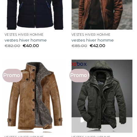
VESTES HIVER HOMME
VESTES HIVER HOMME
vestes hiver homme
vestes hiver homme
€
82.00
€
40.00
€
85.00
€
42.00
Promo !
Promo !