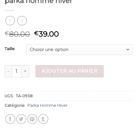
parka homme hiver
80.00
39.00
€
€
Taille
quantité de parka homme hiver
AJOUTER AU PANIER
UGS :
TA-0938
Catégorie :
Parka Homme Hiver