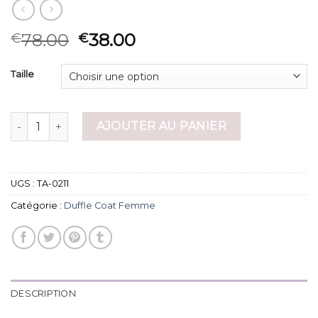
78.00
38.00
€
€
Taille
quantité de duffle coat femme
AJOUTER AU PANIER
UGS :
TA-0211
Catégorie :
Duffle Coat Femme
DESCRIPTION