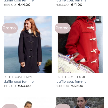
duffle coat femme
duffle coat femme
€
89.00
€
44.00
€
83.00
€
41.00
Promo !
Promo !
DUFFLE COAT FEMME
DUFFLE COAT FEMME
duffle coat femme
duffle coat femme
€
82.00
€
40.00
€
80.00
€
39.00