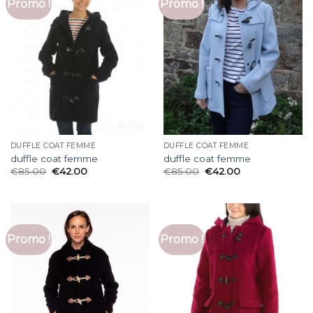
Promo !
Promo !
DUFFLE COAT FEMME
DUFFLE COAT FEMME
duffle coat femme
duffle coat femme
€
85.00
€
42.00
€
85.00
€
42.00
Promo !
Promo !