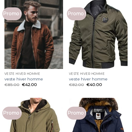
Promo !
Promo !
VESTE HIVER HOMME
VESTE HIVER HOMME
veste hiver homme
veste hiver homme
€
85.00
€
42.00
€
82.00
€
40.00
Promo !
Promo !