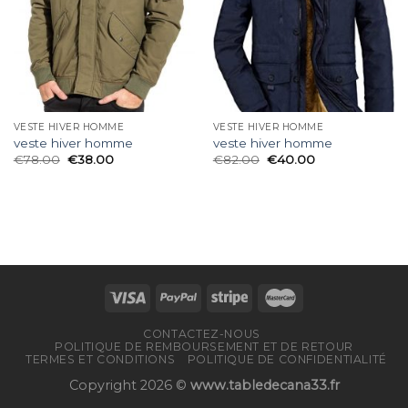
VESTE HIVER HOMME
VESTE HIVER HOMME
veste hiver homme
veste hiver homme
€
78.00
€
38.00
€
82.00
€
40.00
CONTACTEZ-NOUS
POLITIQUE DE REMBOURSEMENT ET DE RETOUR
TERMES ET CONDITIONS
POLITIQUE DE CONFIDENTIALITÉ
Copyright 2026 ©
www.tabledecana33.fr