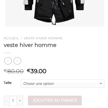
ACCUEIL
/
VESTE HIVER HOMME
veste hiver homme
80.00
39.00
€
€
Taille
quantité de veste hiver homme
AJOUTER AU PANIER