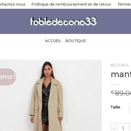
ntactez-nous
Politique de remboursement et de retour
Termes
ACCUEIL
BOUTIQUE
ACCUEIL
mant
omo !
89.0
€
Taille
quantité