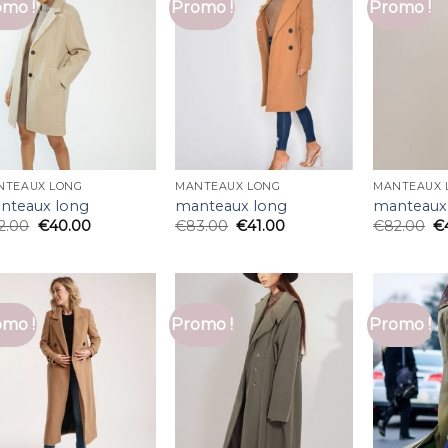
mo !
Promo !
Promo !
NTEAUX LONG
MANTEAUX LONG
MANTEAUX 
nteaux long
manteaux long
manteaux
2.00
€
40.00
€
83.00
€
41.00
€
82.00
€
mo !
Promo !
Promo !