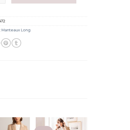
472
:
Manteaux Long