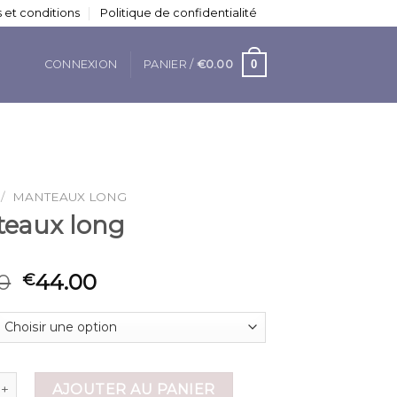
 et conditions
Politique de confidentialité
0
CONNEXION
PANIER /
€
0.00
/
MANTEAUX LONG
eaux long
0
44.00
€
 de manteaux long
AJOUTER AU PANIER