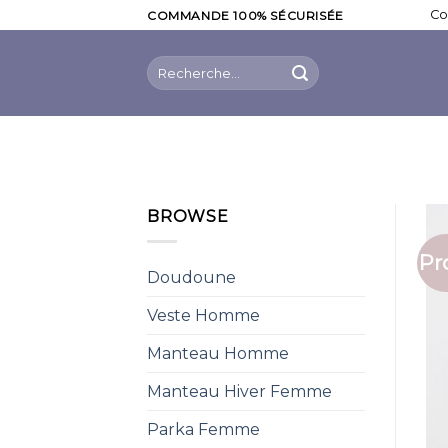
Skip
Co
COMMANDE 100% SÉCURISÉE
to
content
Recherche
pour :
BROWSE
Pr
Doudoune
Veste Homme
Manteau Homme
Manteau Hiver Femme
Parka Femme