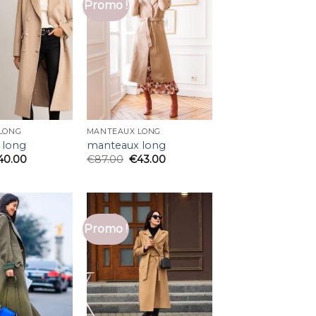
Promo !
LONG
MANTEAUX LONG
 long
manteaux long
40.00
€
87.00
€
43.00
Promo !