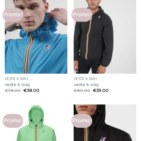
Promo !
Promo !
VESTE K WAY
VESTE K WAY
veste k way
veste k way
€
78.00
€
38.00
€
80.00
€
39.00
Promo !
Promo !