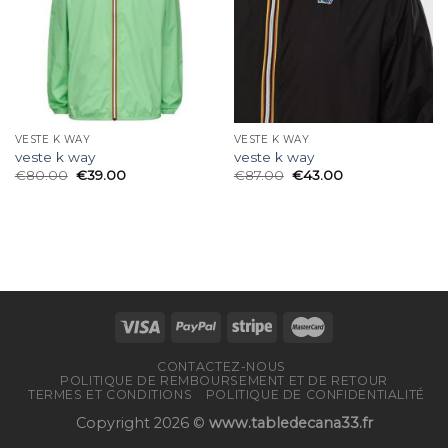
VESTE K WAY
VESTE K WAY
veste k way
veste k way
€
80.00
€
39.00
€
87.00
€
43.00
CONTACTEZ-NOUS
POLITIQUE DE REMBOURSEMENT ET DE RETOUR
TERMES ET CONDITIONS
POLITIQUE DE CONFIDENTIALITÉ
Copyright 2026 ©
www.tabledecana33.fr