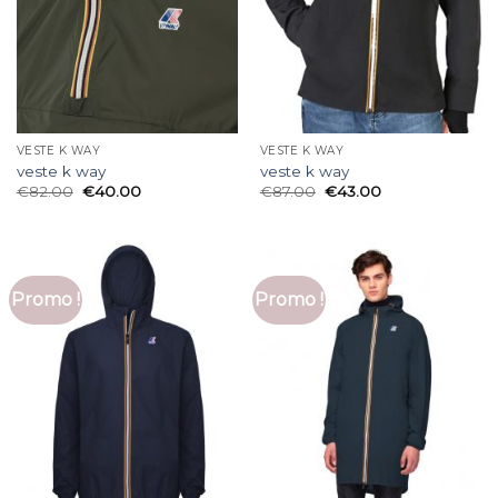
VESTE K WAY
VESTE K WAY
veste k way
veste k way
€
82.00
€
40.00
€
87.00
€
43.00
Promo !
Promo !