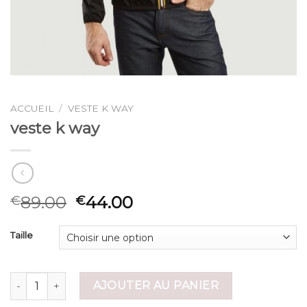
ACCUEIL
/
VESTE K WAY
veste k way
89.00
44.00
€
€
Taille
quantité de veste k way
AJOUTER AU PANIER