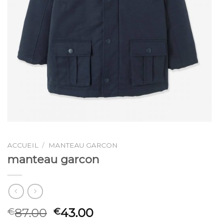
ACCUEIL
/
MANTEAU GARCON
manteau garcon
87.00
43.00
€
€