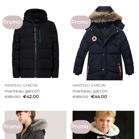
Promo !
Promo !
MANTEAU GARCON
MANTEAU GARCON
manteau garcon
manteau garcon
€
85.00
€
42.00
€
89.00
€
44.00
Promo !
Promo !