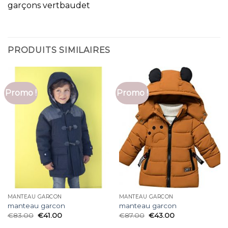
garçons vertbaudet
PRODUITS SIMILAIRES
Promo !
Promo !
MANTEAU GARCON
MANTEAU GARCON
manteau garcon
manteau garcon
€
83.00
€
41.00
€
87.00
€
43.00