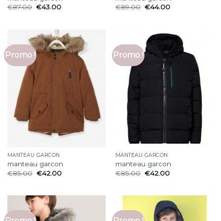
€
87.00
€
43.00
€
89.00
€
44.00
Promo !
Promo !
MANTEAU GARCON
MANTEAU GARCON
manteau garcon
manteau garcon
€
85.00
€
42.00
€
85.00
€
42.00
Promo !
Promo !