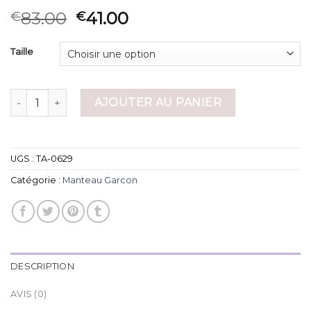
83.00
41.00
€
€
Taille
quantité de manteau garcon
AJOUTER AU PANIER
UGS :
TA-0629
Catégorie :
Manteau Garcon
DESCRIPTION
AVIS (0)