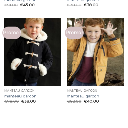
€
91.00
€
45.00
€
78.00
€
38.00
Promo !
Promo !
MANTEAU GARCON
MANTEAU GARCON
manteau garcon
manteau garcon
€
78.00
€
38.00
€
82.00
€
40.00