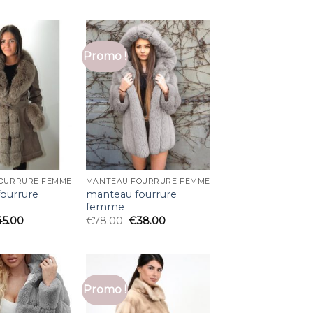
Promo !
OURRURE FEMME
MANTEAU FOURRURE FEMME
ourrure
manteau fourrure
femme
45.00
€
78.00
€
38.00
Promo !