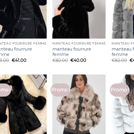
NTEAU FOURRURE FEMME
MANTEAU FOURRURE FEMME
MANTEAU F
nteau fourrure
manteau fourrure
manteau f
mme
femme
femme
3.00
€
41.00
€
82.00
€
40.00
€
82.00
€
mo !
Promo !
Promo !