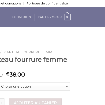
 et conditions
Politique de confidentialité
0
CONNEXION
PANIER /
€
0.00
/
MANTEAU FOURRURE FEMME
eau fourrure femme
0
38.00
€
 de manteau fourrure femme
AJOUTER AU PANIER