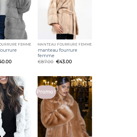
OURRURE FEMME
MANTEAU FOURRURE FEMME
ourrure
manteau fourrure
femme
40.00
€
87.00
€
43.00
Promo !