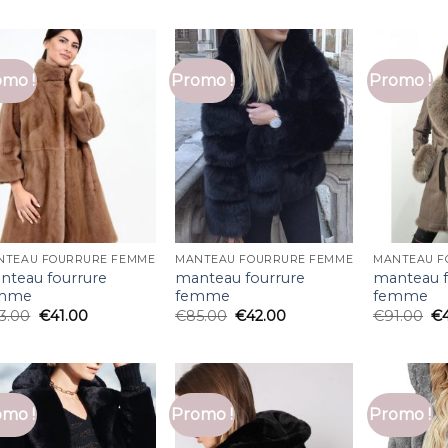
mo !
Promo !
Promo !
NTEAU FOURRURE FEMME
MANTEAU FOURRURE FEMME
MANTEAU F
nteau fourrure
manteau fourrure
manteau f
mme
femme
femme
3.00
€
41.00
€
85.00
€
42.00
€
91.00
€
mo !
Promo !
Promo !