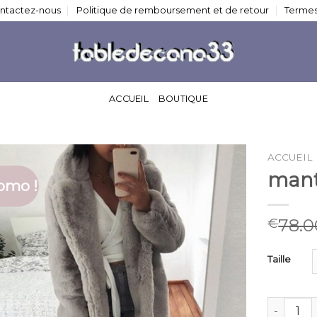
ntactez-nous
Politique de remboursement et de retour
Termes
ACCUEIL
BOUTIQUE
ACCUEIL
mant
omo !
78.0
€
Taille
quantité