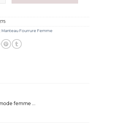
275
:
Manteau Fourrure Femme
s mode femme …