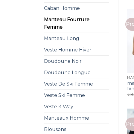
Caban Homme
Manteau Fourrure
Pro
Femme
Manteau Long
Veste Homme Hiver
Doudoune Noir
Doudoune Longue
MA
ma
Veste De Ski Femme
fe
€
8
Veste Ski Femme
Veste K Way
Manteaux Homme
Pro
Blousons