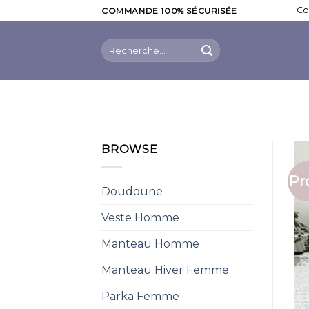
Skip
Co
COMMANDE 100% SÉCURISÉE
to
content
Recherche
pour :
BROWSE
Pr
Doudoune
Veste Homme
Manteau Homme
Manteau Hiver Femme
Parka Femme