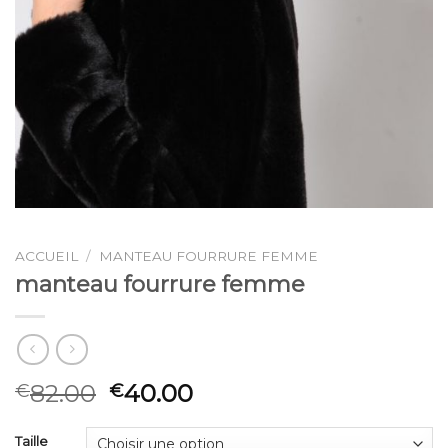
ACCUEIL
/
MANTEAU FOURRURE FEMME
manteau fourrure femme
82.00
40.00
€
€
Taille