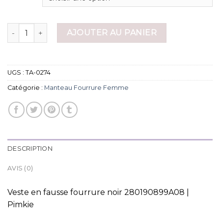
quantité de manteau fourrure femme
AJOUTER AU PANIER
UGS :
TA-0274
Catégorie :
Manteau Fourrure Femme
DESCRIPTION
AVIS (0)
Veste en fausse fourrure noir 280190899A08 |
Pimkie