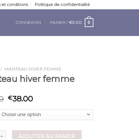
 et conditions
Politique de confidentialité
0
CONNEXION
PANIER /
€
0.00
/
MANTEAU HIVER FEMME
eau hiver femme
0
38.00
€
 de manteau hiver femme
AJOUTER AU PANIER