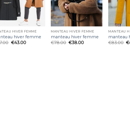
NTEAU HIVER FEMME
MANTEAU HIVER FEMME
MANTEAU H
nteau hiver femme
manteau hiver femme
manteau 
7.00
€
43.00
€
78.00
€
38.00
€
83.00
€