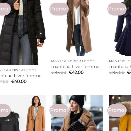
mo !
Promo !
Promo !
MANTEAU HIVER FEMME
MANTEAU H
manteau hiver femme
manteau 
NTEAU HIVER FEMME
€
85.00
€
42.00
€
83.00
€
nteau hiver femme
2.00
€
40.00
mo !
Promo !
Promo !