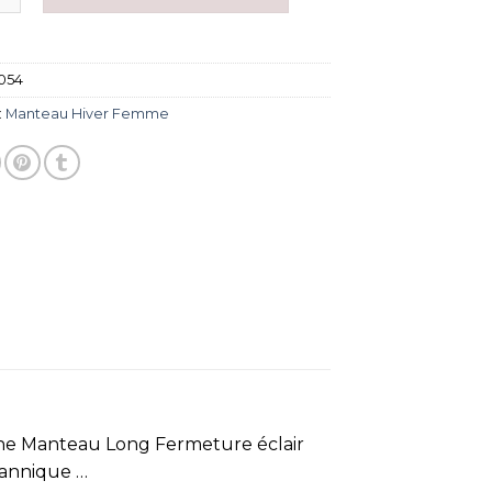
054
:
Manteau Hiver Femme
e Manteau Long Fermeture éclair
tannique …