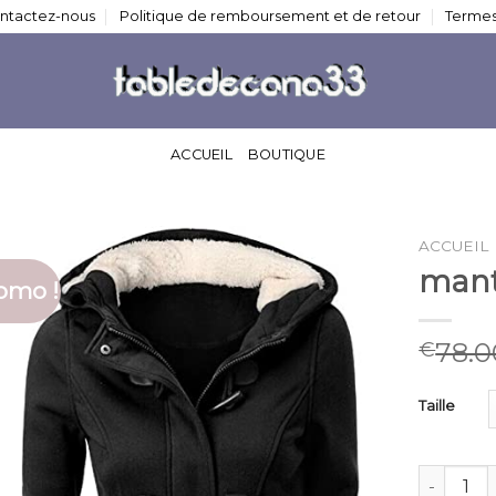
ntactez-nous
Politique de remboursement et de retour
Termes
ACCUEIL
BOUTIQUE
ACCUEIL
mant
omo !
78.0
€
Taille
quantité