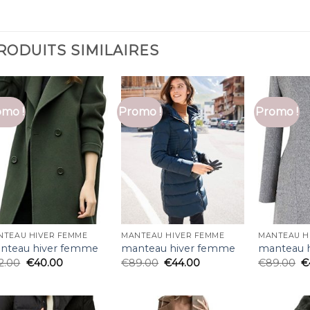
RODUITS SIMILAIRES
mo !
Promo !
Promo !
NTEAU HIVER FEMME
MANTEAU HIVER FEMME
MANTEAU H
nteau hiver femme
manteau hiver femme
manteau 
2.00
€
40.00
€
89.00
€
44.00
€
89.00
€