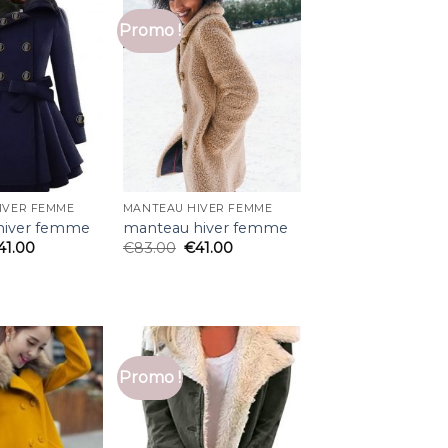
Promo !
IVER FEMME
MANTEAU HIVER FEMME
hiver femme
manteau hiver femme
41.00
€
83.00
€
41.00
Promo !