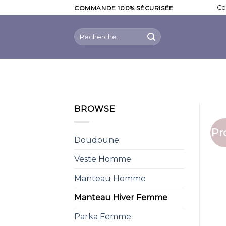
Skip
Co
COMMANDE 100% SÉCURISÉE
to
content
Recherche
pour :
BROWSE
Pr
Doudoune
Veste Homme
Manteau Homme
Manteau Hiver Femme
Parka Femme