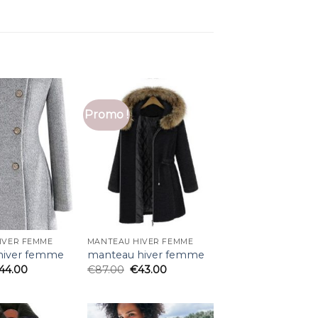
Promo !
IVER FEMME
MANTEAU HIVER FEMME
hiver femme
manteau hiver femme
44.00
€
87.00
€
43.00