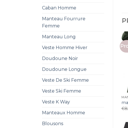
Caban Homme
Manteau Fourrure
P
Femme
Manteau Long
Pro
Veste Homme Hiver
Doudoune Noir
Doudoune Longue
Veste De Ski Femme
Veste Ski Femme
MA
Veste K Way
ma
€
8
Manteaux Homme
Blousons