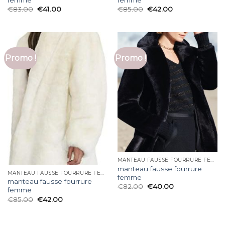
€
83.00
€
41.00
€
85.00
€
42.00
Promo !
Promo !
MANTEAU FAUSSE FOURRURE FEMME
manteau fausse fourrure
MANTEAU FAUSSE FOURRURE FEMME
femme
manteau fausse fourrure
€
82.00
€
40.00
femme
€
85.00
€
42.00