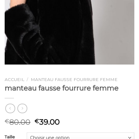
ACCUEIL
/
MANTEAU FAUSSE FOURRURE FEMME
manteau fausse fourrure femme
80.00
39.00
€
€
Taille