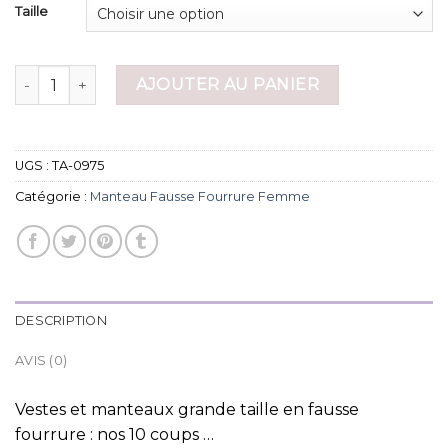
Taille
quantité de manteau fausse fourrure femme
AJOUTER AU PANIER
UGS :
TA-0975
Catégorie :
Manteau Fausse Fourrure Femme
DESCRIPTION
AVIS (0)
Vestes et manteaux grande taille en fausse
fourrure : nos 10 coups …