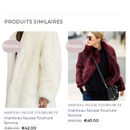
PRODUITS SIMILAIRES
Promo !
Promo !
MANTEAU FAUSSE FOURRURE FEMME
manteau fausse fourrure
MANTEAU FAUSSE FOURRURE FEMME
femme
manteau fausse fourrure
€
91.00
€
45.00
femme
€
85.00
€
42.00