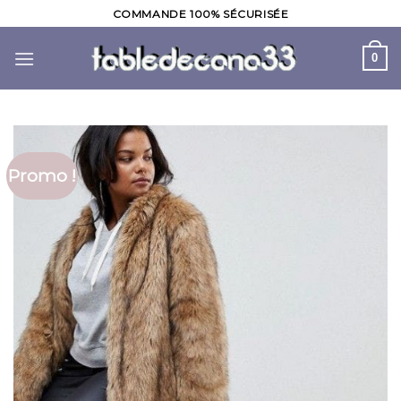
Skip
COMMANDE 100% SÉCURISÉE
to
content
0
Promo !