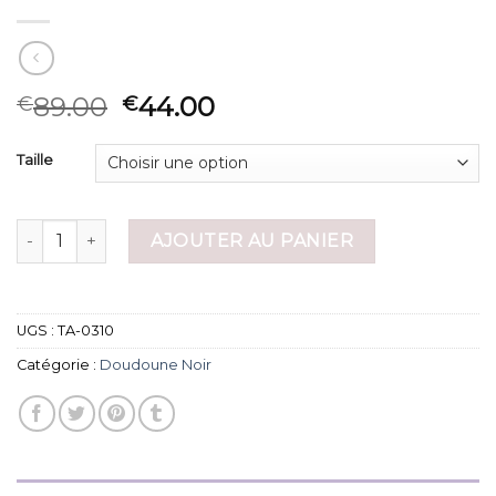
89.00
44.00
€
€
Taille
quantité de doudoune noir
AJOUTER AU PANIER
UGS :
TA-0310
Catégorie :
Doudoune Noir