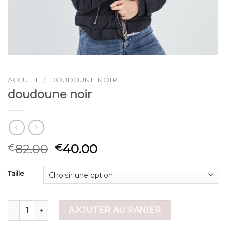
ACCUEIL
/
DOUDOUNE NOIR
doudoune noir
82.00
40.00
€
€
Taille
quantité de doudoune noir
AJOUTER AU PANIER