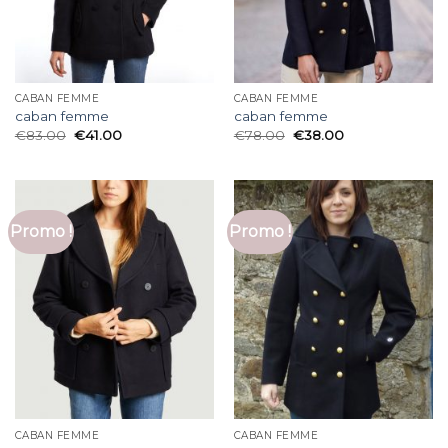
CABAN FEMME
CABAN FEMME
caban femme
caban femme
€
83.00
€
41.00
€
78.00
€
38.00
Promo !
Promo !
CABAN FEMME
CABAN FEMME