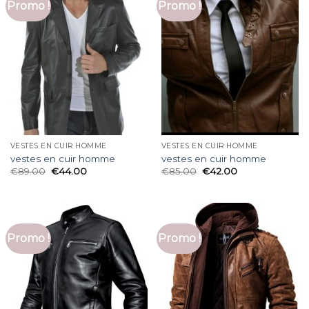
Promo !
Promo !
VESTES EN CUIR HOMME
VESTES EN CUIR HOMME
vestes en cuir homme
vestes en cuir homme
€
89.00
€
44.00
€
85.00
€
42.00
Promo !
Promo !