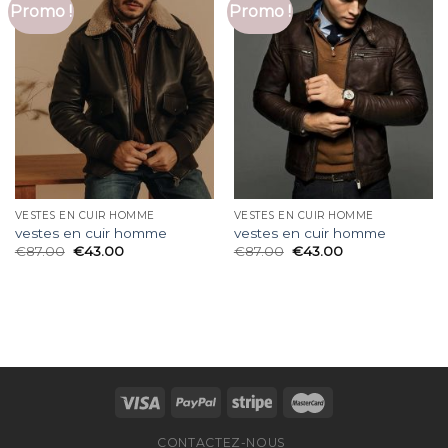
Promo !
Promo !
VESTES EN CUIR HOMME
VESTES EN CUIR HOMME
vestes en cuir homme
vestes en cuir homme
€
87.00
€
43.00
€
87.00
€
43.00
CONTACTEZ-NOUS