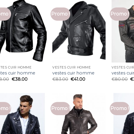
mo !
Promo !
Promo !
TES CUIR HOMME
VESTES CUIR HOMME
VESTES CU
stes cuir homme
vestes cuir homme
vestes cu
8.00
€
38.00
€
83.00
€
41.00
€
80.00
€
mo !
Promo !
Promo !