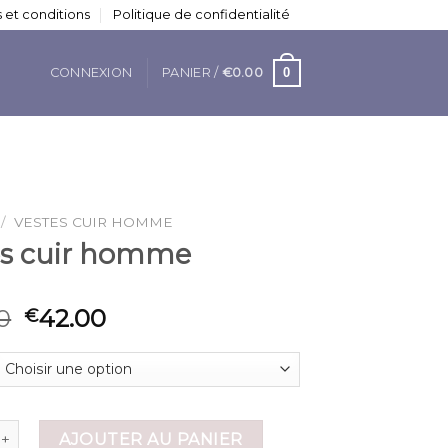
 et conditions
Politique de confidentialité
0
CONNEXION
PANIER /
€
0.00
/
VESTES CUIR HOMME
es cuir homme
0
42.00
€
de vestes cuir homme
AJOUTER AU PANIER