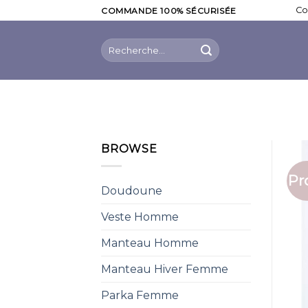
Skip
Co
COMMANDE 100% SÉCURISÉE
to
content
Recherche
pour :
BROWSE
Pr
Doudoune
Veste Homme
Manteau Homme
Manteau Hiver Femme
Parka Femme