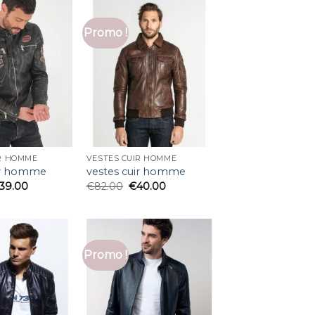
Promo !
IR HOMME
VESTES CUIR HOMME
ir homme
vestes cuir homme
39.00
€
82.00
€
40.00
Promo !