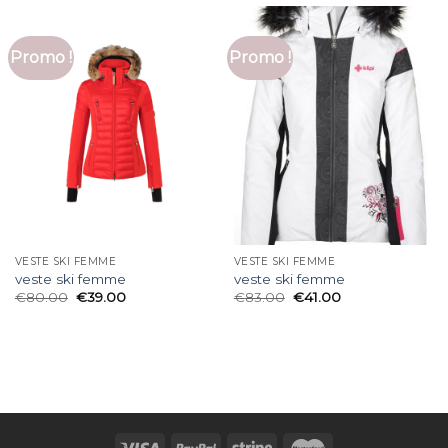
Promo !
Promo !
VESTE SKI FEMME
VESTE SKI FEMME
veste ski femme
veste ski femme
€
80.00
€
39.00
€
83.00
€
41.00