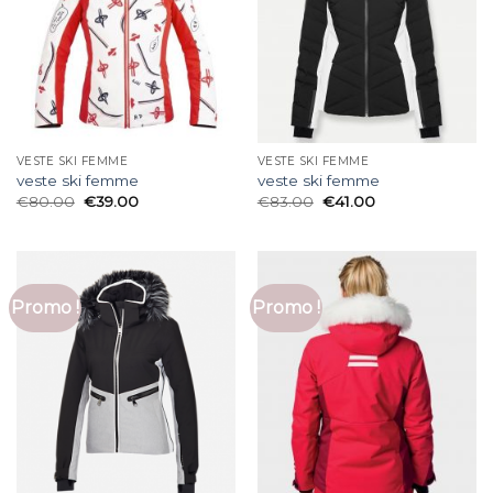
VESTE SKI FEMME
VESTE SKI FEMME
veste ski femme
veste ski femme
€
80.00
€
39.00
€
83.00
€
41.00
Promo !
Promo !