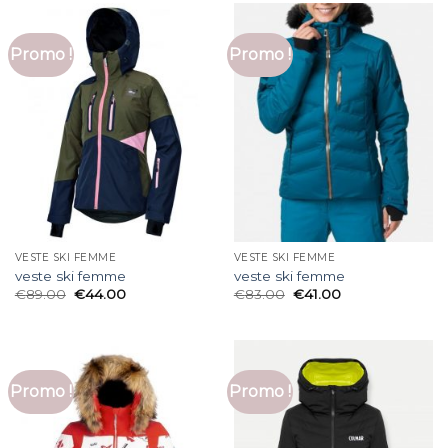
Promo !
Promo !
VESTE SKI FEMME
VESTE SKI FEMME
veste ski femme
veste ski femme
€
89.00
€
44.00
€
83.00
€
41.00
Promo !
Promo !