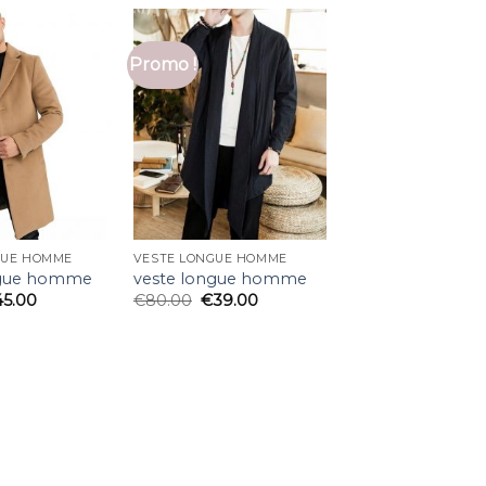
Promo !
GUE HOMME
VESTE LONGUE HOMME
ngue homme
veste longue homme
45.00
€
80.00
€
39.00