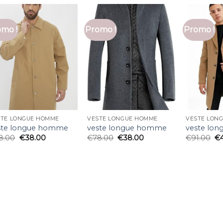
mo !
Promo !
Promo !
STE LONGUE HOMME
VESTE LONGUE HOMME
VESTE LON
ste longue homme
veste longue homme
veste lo
8.00
€
38.00
€
78.00
€
38.00
€
91.00
€