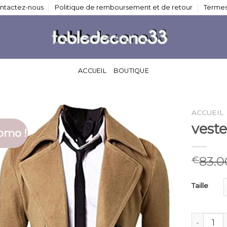
ntactez-nous
Politique de remboursement et de retour
Termes
ACCUEIL
BOUTIQUE
ACCUEIL
vest
omo !
83.0
€
Taille
quantité