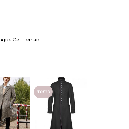
ongue Gentleman …
Promo !