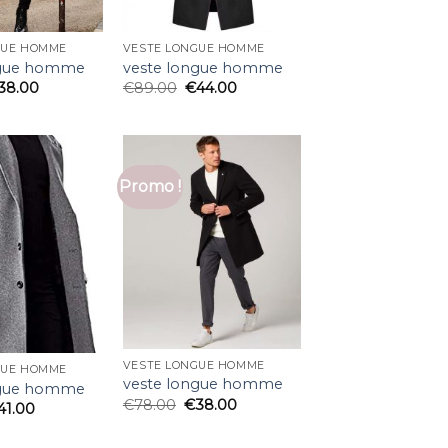
GUE HOMME
VESTE LONGUE HOMME
ngue homme
veste longue homme
38.00
€
89.00
€
44.00
Promo !
VESTE LONGUE HOMME
GUE HOMME
veste longue homme
ngue homme
€
78.00
€
38.00
41.00