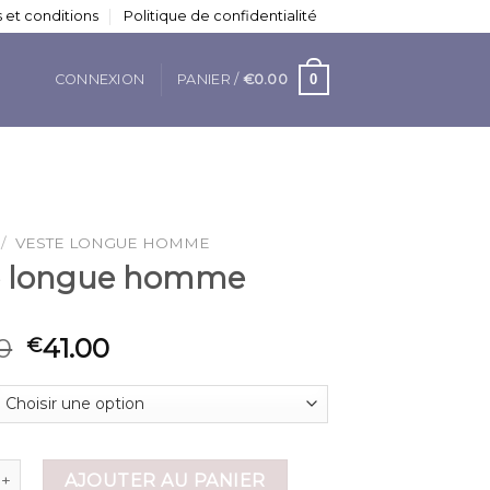
 et conditions
Politique de confidentialité
0
CONNEXION
PANIER /
€
0.00
/
VESTE LONGUE HOMME
e longue homme
0
41.00
€
 de veste longue homme
AJOUTER AU PANIER