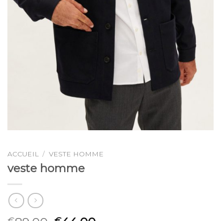
ACCUEIL
/
VESTE HOMME
veste homme
€
€