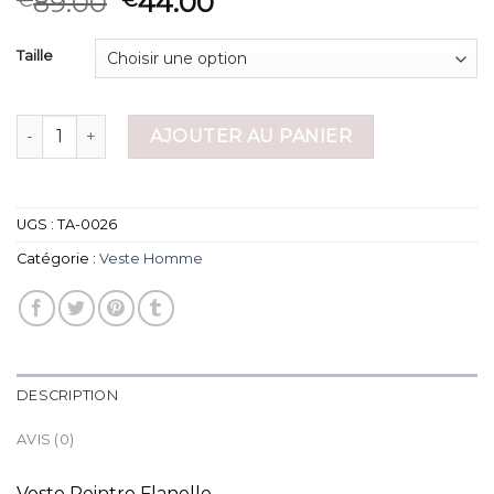
89.00
44.00
Taille
quantité de veste homme
AJOUTER AU PANIER
UGS :
TA-0026
Catégorie :
Veste Homme
DESCRIPTION
AVIS (0)
Veste Peintre Flanelle