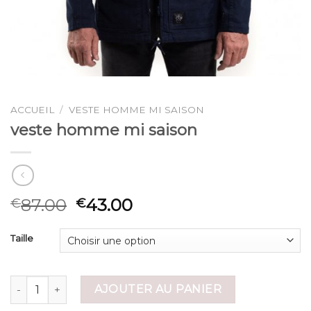
ACCUEIL
/
VESTE HOMME MI SAISON
veste homme mi saison
87.00
43.00
€
€
Taille
quantité de veste homme mi saison
AJOUTER AU PANIER