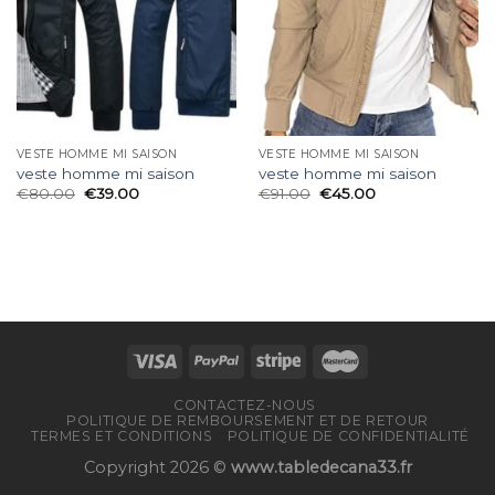
VESTE HOMME MI SAISON
VESTE HOMME MI SAISON
veste homme mi saison
veste homme mi saison
€
80.00
€
39.00
€
91.00
€
45.00
CONTACTEZ-NOUS
POLITIQUE DE REMBOURSEMENT ET DE RETOUR
TERMES ET CONDITIONS
POLITIQUE DE CONFIDENTIALITÉ
Copyright 2026 ©
www.tabledecana33.fr