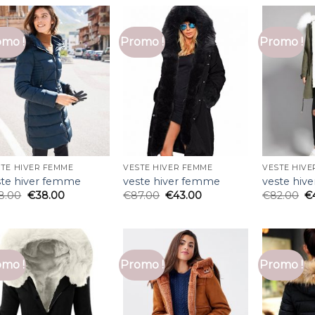
mo !
Promo !
Promo !
TE HIVER FEMME
VESTE HIVER FEMME
VESTE HIVE
ste hiver femme
veste hiver femme
veste hiv
8.00
€
38.00
€
87.00
€
43.00
€
82.00
€
mo !
Promo !
Promo !