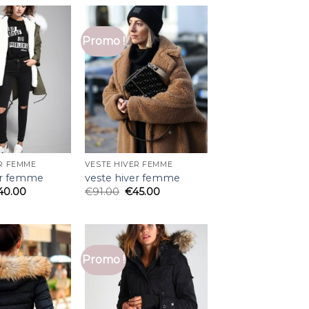
Promo !
R FEMME
VESTE HIVER FEMME
er femme
veste hiver femme
40.00
€
91.00
€
45.00
Promo !