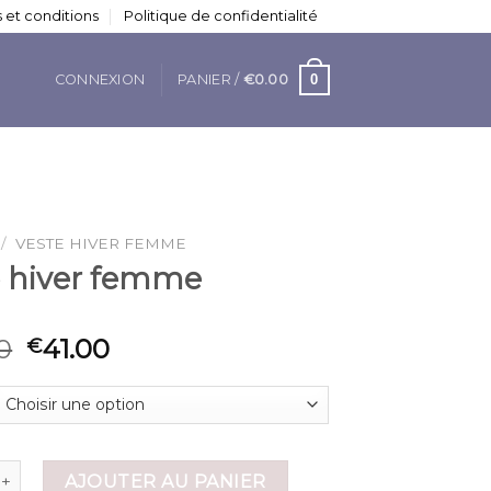
 et conditions
Politique de confidentialité
0
CONNEXION
PANIER /
€
0.00
/
VESTE HIVER FEMME
e hiver femme
0
41.00
€
de veste hiver femme
AJOUTER AU PANIER