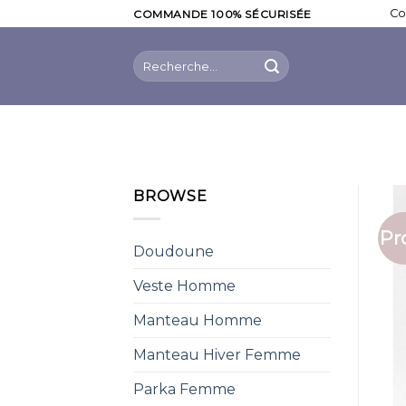
Skip
Co
COMMANDE 100% SÉCURISÉE
to
content
Recherche
pour :
BROWSE
Pr
Doudoune
Veste Homme
Manteau Homme
Manteau Hiver Femme
Parka Femme