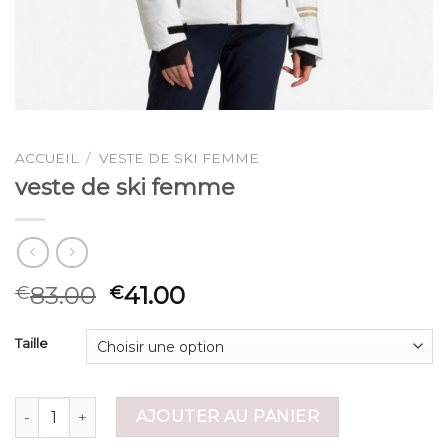
ACCUEIL
/
VESTE DE SKI FEMME
veste de ski femme
83.00
41.00
€
€
Taille
quantité de veste de ski femme
AJOUTER AU PANIER