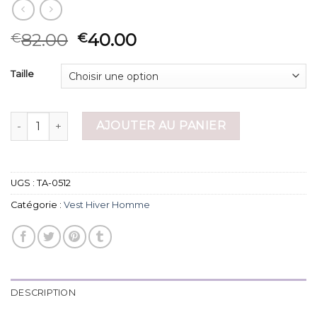
82.00
40.00
€
€
Taille
quantité de vest hiver homme
AJOUTER AU PANIER
UGS :
TA-0512
Catégorie :
Vest Hiver Homme
DESCRIPTION