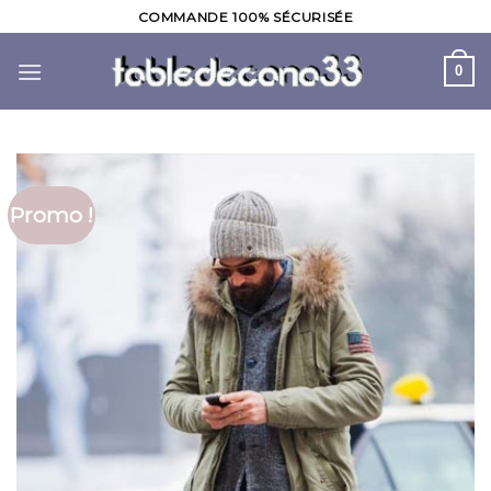
Skip
COMMANDE 100% SÉCURISÉE
to
content
0
Promo !