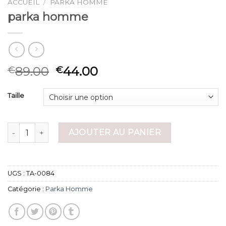
ACCUEIL
/
PARKA HOMME
parka homme
89.00
44.00
€
€
Taille
quantité de parka homme
AJOUTER AU PANIER
UGS :
TA-0084
Catégorie :
Parka Homme