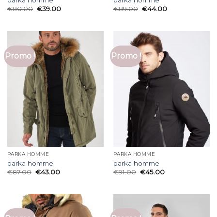
€
80.00
€
39.00
€
89.00
€
44.00
Promo !
Promo !
PARKA HOMME
PARKA HOMME
parka homme
parka homme
€
87.00
€
43.00
€
91.00
€
45.00