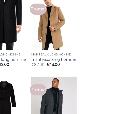
Promo !
LONG HOMME
MANTEAUX LONG HOMME
 long homme
manteaux long homme
42.00
€
87.00
€
43.00
Promo !