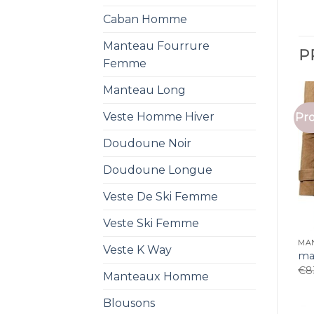
Caban Homme
Manteau Fourrure
P
Femme
Manteau Long
Veste Homme Hiver
Pro
Doudoune Noir
Doudoune Longue
Veste De Ski Femme
Veste Ski Femme
MA
Veste K Way
ma
€
8
Manteaux Homme
Blousons