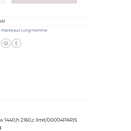
461
:
Manteaux Long Homme
 1440,h 2160,c limit/00004PARIS
g