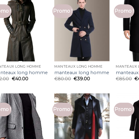
mo !
Promo !
Promo !
NTEAUX LONG HOMME
MANTEAUX LONG HOMME
MANTEAUX 
nteaux long homme
manteaux long homme
manteaux
2.00
€
40.00
€
80.00
€
39.00
€
85.00
€
mo !
Promo !
Promo !