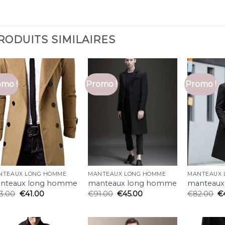
RODUITS SIMILAIRES
mo !
Promo !
Promo !
NTEAUX LONG HOMME
MANTEAUX LONG HOMME
MANTEAUX 
nteaux long homme
manteaux long homme
manteaux
3.00
€
41.00
€
91.00
€
45.00
€
82.00
€