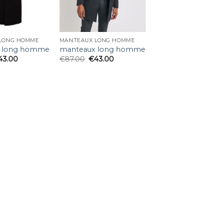
LONG HOMME
MANTEAUX LONG HOMME
 long homme
manteaux long homme
43.00
€
87.00
€
43.00