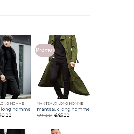
Promo !
LONG HOMME
MANTEAUX LONG HOMME
 long homme
manteaux long homme
40.00
€
91.00
€
45.00