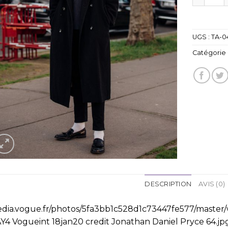
UGS :
TA-0
Catégorie 
DESCRIPTION
AVIS (0)
dia.vogue.fr/photos/5fa3bb1c528d1c73447fe577/master/w
Y4 Vogueint 18jan20 credit Jonathan Daniel Pryce 64.jp