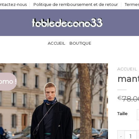
ntactez-nous
Politique de remboursement et de retour
Termes
ACCUEIL
BOUTIQUE
ACCUEIL
mant
omo !
78.0
€
Taille
quantité