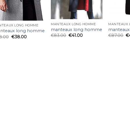
MANTEAUX LONG HOMME
MANTEAUX 
NTEAUX LONG HOMME
manteaux long homme
manteaux
nteaux long homme
€
83.00
€
41.00
€
87.00
€
8.00
€
38.00