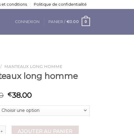
 et conditions
Politique de confidentialité
0
CONNEXION
PANIER /
€
0.00
/
MANTEAUX LONG HOMME
eaux long homme
0
38.00
€
 de manteaux long homme
AJOUTER AU PANIER