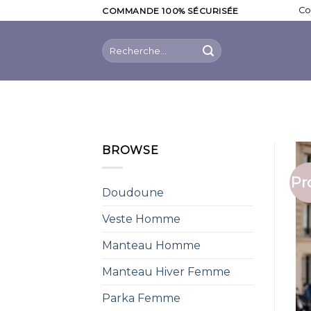
Skip
Co
COMMANDE 100% SÉCURISÉE
to
content
Recherche
pour :
BROWSE
Pr
Doudoune
Veste Homme
Manteau Homme
Manteau Hiver Femme
Parka Femme