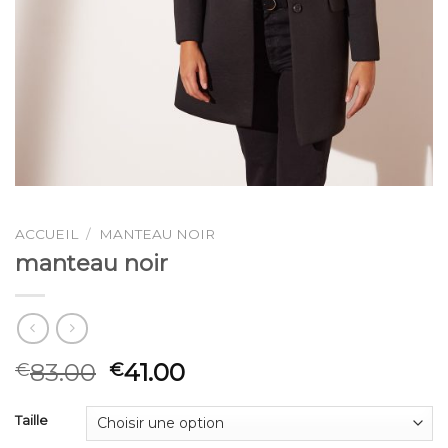
ACCUEIL
/
MANTEAU NOIR
manteau noir
83.00
41.00
€
€
Taille