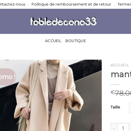
ntactez-nous
Politique de remboursement et de retour
Termes
ACCUEIL
BOUTIQUE
ACCUEIL
mant
omo !
78.0
€
Taille
quantité