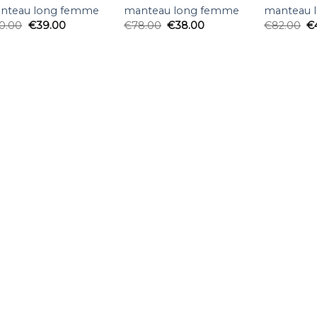
nteau long femme
manteau long femme
manteau 
0.00
€
39.00
€
78.00
€
38.00
€
82.00
€