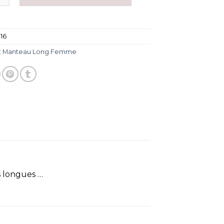
116
:
Manteau Long Femme
 longues …