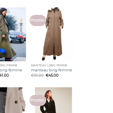
Promo !
ONG FEMME
MANTEAU LONG FEMME
long femme
manteau long femme
41.00
€
91.00
€
45.00
Promo !