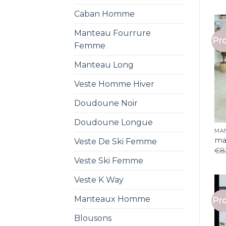
Caban Homme
Manteau Fourrure
Pro
Femme
Manteau Long
Veste Homme Hiver
Doudoune Noir
Doudoune Longue
MA
ma
Veste De Ski Femme
€
8
Veste Ski Femme
Veste K Way
Manteaux Homme
Pro
Blousons