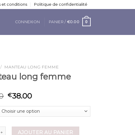
 et conditions
Politique de confidentialité
0
CONNEXION
PANIER /
€
0.00
/
MANTEAU LONG FEMME
eau long femme
0
38.00
€
 de manteau long femme
AJOUTER AU PANIER