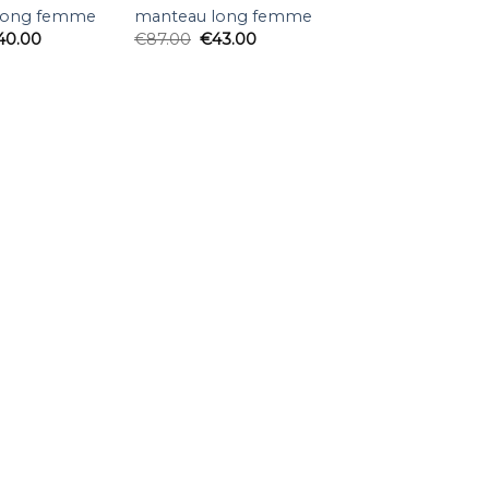
long femme
manteau long femme
40.00
€
87.00
€
43.00