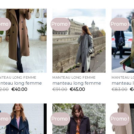
mo !
Promo !
Promo !
NTEAU LONG FEMME
MANTEAU LONG FEMME
MANTEAU L
nteau long femme
manteau long femme
manteau 
2.00
€
40.00
€
91.00
€
45.00
€
83.00
€
mo !
Promo !
Promo !