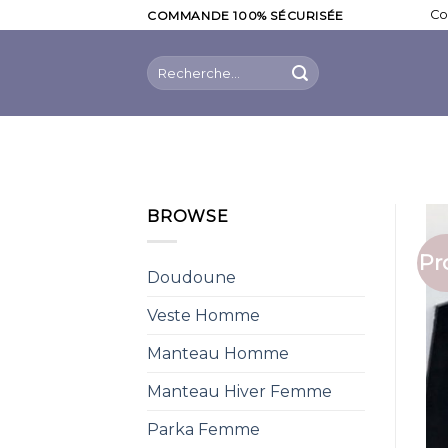
Skip
Co
COMMANDE 100% SÉCURISÉE
to
content
Recherche
pour :
BROWSE
Pr
Doudoune
Veste Homme
Manteau Homme
Manteau Hiver Femme
Parka Femme