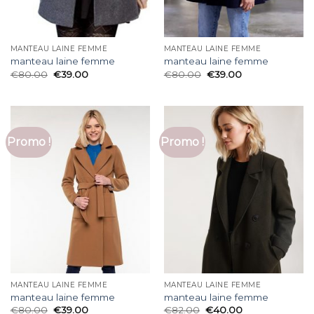
MANTEAU LAINE FEMME
MANTEAU LAINE FEMME
manteau laine femme
manteau laine femme
€
80.00
€
39.00
€
80.00
€
39.00
Promo !
Promo !
MANTEAU LAINE FEMME
MANTEAU LAINE FEMME
manteau laine femme
manteau laine femme
€
80.00
€
39.00
€
82.00
€
40.00