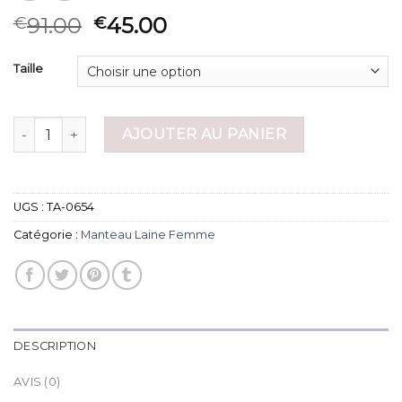
91.00
45.00
€
€
Taille
quantité de manteau laine femme
AJOUTER AU PANIER
UGS :
TA-0654
Catégorie :
Manteau Laine Femme
DESCRIPTION
AVIS (0)