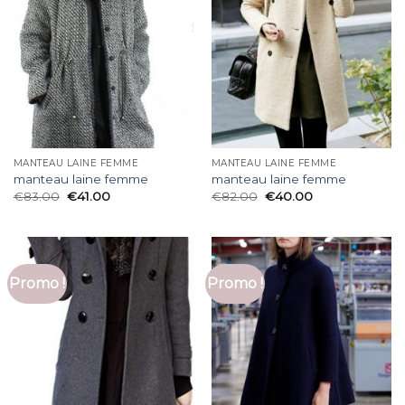
MANTEAU LAINE FEMME
MANTEAU LAINE FEMME
manteau laine femme
manteau laine femme
€
83.00
€
41.00
€
82.00
€
40.00
Promo !
Promo !