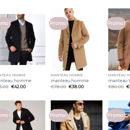
mo !
Promo !
Promo !
NTEAU HOMME
MANTEAU HOMME
MANTEAU 
nteau homme
manteau homme
manteau
5.00
€
42.00
€
78.00
€
38.00
€
80.00
€
mo !
Promo !
Promo !