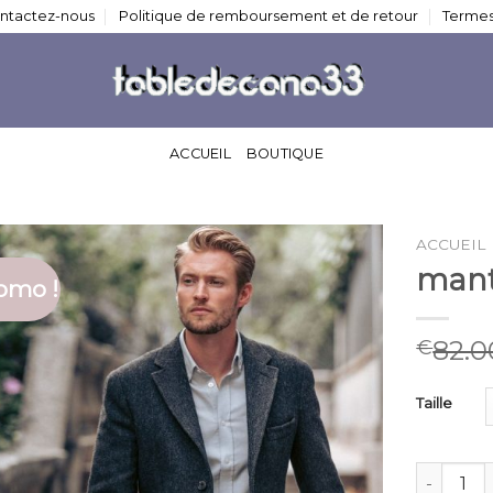
ntactez-nous
Politique de remboursement et de retour
Termes
ACCUEIL
BOUTIQUE
ACCUEIL
man
omo !
82.0
€
Taille
quantité