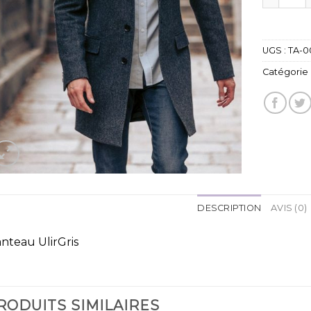
UGS :
TA-0
Catégorie 
DESCRIPTION
AVIS (0)
nteau UlirGris
RODUITS SIMILAIRES