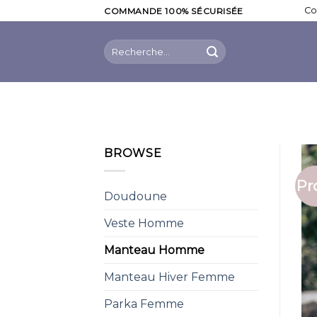
Skip
Co
COMMANDE 100% SÉCURISÉE
to
content
Recherche
pour :
BROWSE
Pr
Doudoune
Veste Homme
Manteau Homme
Manteau Hiver Femme
Parka Femme