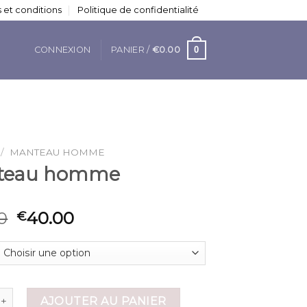
 et conditions
Politique de confidentialité
0
CONNEXION
PANIER /
€
0.00
/
MANTEAU HOMME
teau homme
0
40.00
€
 de manteau homme
AJOUTER AU PANIER