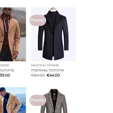
Promo !
HOMME
MANTEAU HOMME
 homme
manteau homme
39.00
€
89.00
€
44.00
Promo !