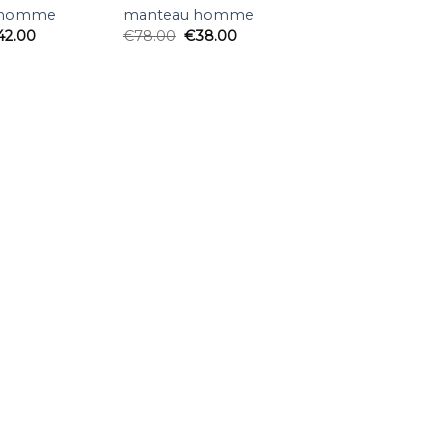
 homme
manteau homme
42.00
€
78.00
€
38.00