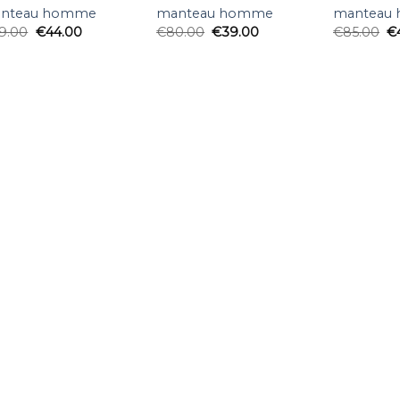
nteau homme
manteau homme
manteau
9.00
€
44.00
€
80.00
€
39.00
€
85.00
€