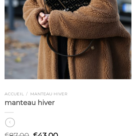
ACCUEIL
/
MANTEAU HIVER
manteau hiver
87.00
43.00
€
€