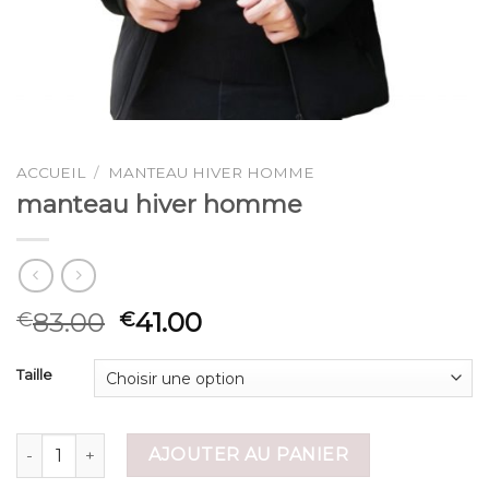
ACCUEIL
/
MANTEAU HIVER HOMME
manteau hiver homme
83.00
41.00
€
€
Taille
quantité de manteau hiver homme
AJOUTER AU PANIER