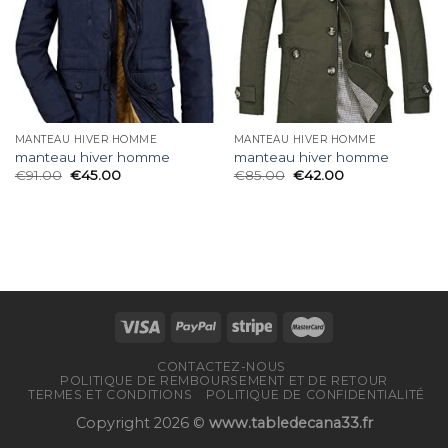
MANTEAU HIVER HOMME
MANTEAU HIVER HOMME
manteau hiver homme
manteau hiver homme
€
91.00
€
45.00
€
85.00
€
42.00
CONTACTEZ-NOUS
POLITIQUE DE REMBOURSEMENT ET DE RETOUR
TERMES ET CONDITIONS
POLITIQUE DE CONFIDENTIALITÉ
Copyright 2026 ©
www.tabledecana33.fr