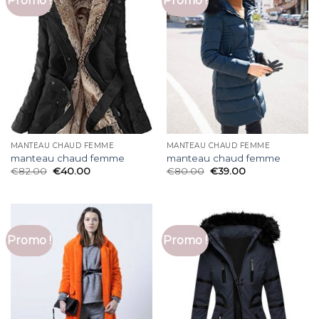
Promo !
Promo !
MANTEAU CHAUD FEMME
MANTEAU CHAUD FEMME
manteau chaud femme
manteau chaud femme
€
82.00
€
40.00
€
80.00
€
39.00
Promo !
Promo !