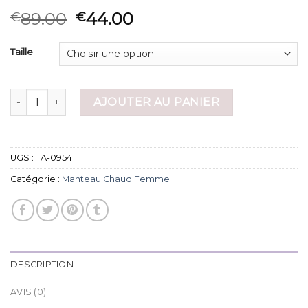
89.00
44.00
€
€
Taille
quantité de manteau chaud femme
AJOUTER AU PANIER
UGS :
TA-0954
Catégorie :
Manteau Chaud Femme
DESCRIPTION
AVIS (0)