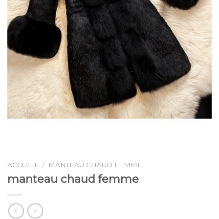
ACCUEIL
/
MANTEAU CHAUD FEMME
manteau chaud femme