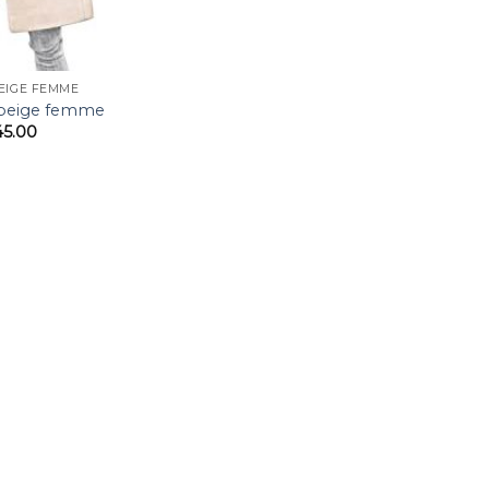
EIGE FEMME
beige femme
45.00