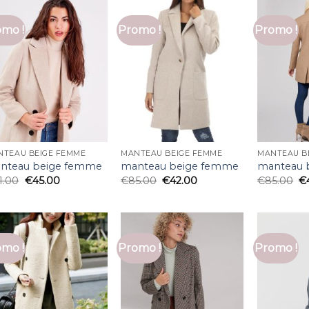
mo !
Promo !
Promo !
NTEAU BEIGE FEMME
MANTEAU BEIGE FEMME
MANTEAU B
nteau beige femme
manteau beige femme
manteau 
1.00
€
45.00
€
85.00
€
42.00
€
85.00
€
mo !
Promo !
Promo !