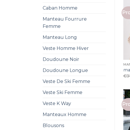
Caban Homme
Pro
Manteau Fourrure
Femme
Manteau Long
Veste Homme Hiver
Doudoune Noir
MA
ma
Doudoune Longue
€
9
Veste De Ski Femme
Veste Ski Femme
Veste K Way
Pro
Manteaux Homme
Blousons