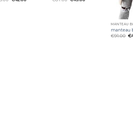
MANTEAU B
manteau 
€
91.00
€