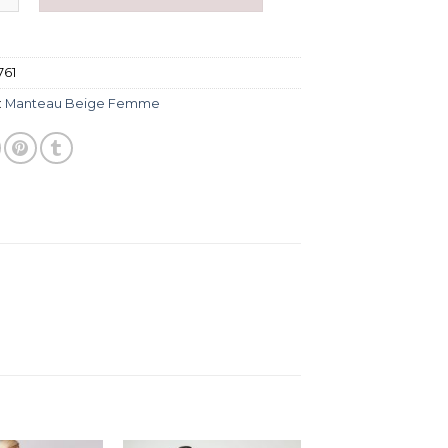
761
:
Manteau Beige Femme