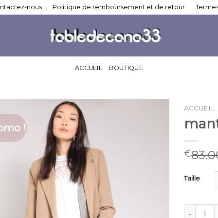
ntactez-nous
Politique de remboursement et de retour
Termes
ACCUEIL
BOUTIQUE
ACCUEIL
mant
omo !
83.0
€
Taille
quantité