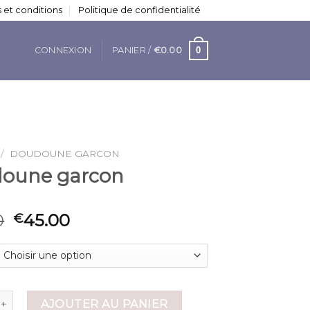
 et conditions
Politique de confidentialité
0
CONNEXION
PANIER /
€
0.00
/
DOUDOUNE GARCON
oune garcon
0
45.00
€
 de doudoune garcon
AJOUTER AU PANIER