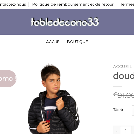
ntactez-nous
Politique de remboursement et de retour
Termes
ACCUEIL
BOUTIQUE
ACCUEIL
doud
omo !
91.0
€
Taille
quantité