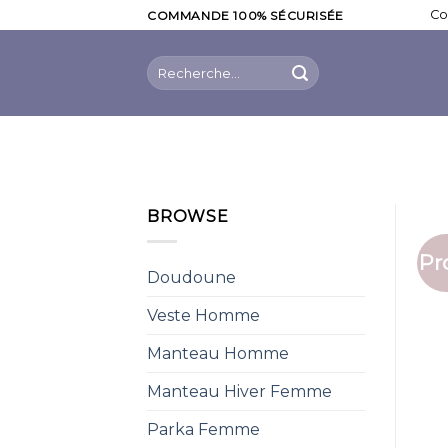
Skip
Co
COMMANDE 100% SÉCURISÉE
to
content
Recherche
pour :
BROWSE
Pr
Doudoune
Veste Homme
Manteau Homme
Manteau Hiver Femme
Parka Femme