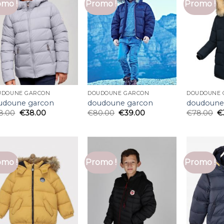
mo !
Promo !
Promo !
UDOUNE GARCON
DOUDOUNE GARCON
DOUDOUNE 
udoune garcon
doudoune garcon
doudoune
8.00
€
38.00
€
80.00
€
39.00
€
78.00
€
mo !
Promo !
Promo !