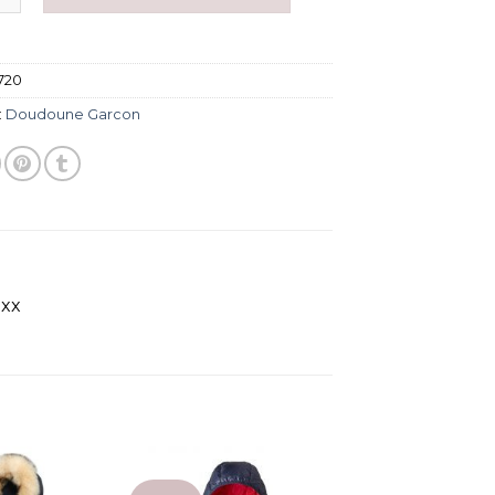
720
:
Doudoune Garcon
axx