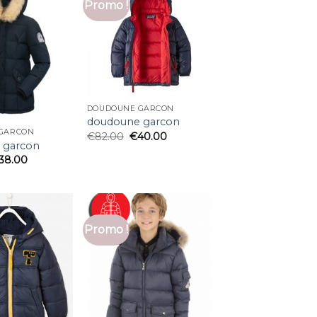
Promo !
DOUDOUNE GARCON
doudoune garcon
GARCON
€
82.00
€
40.00
 garcon
38.00
Promo !