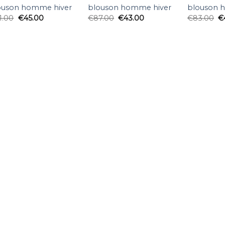
ouson homme hiver
blouson homme hiver
blouson 
1.00
€
45.00
€
87.00
€
43.00
€
83.00
€