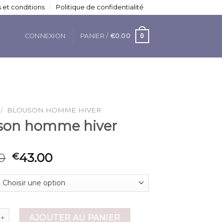
 et conditions
Politique de confidentialité
0
CONNEXION
PANIER /
€
0.00
/
BLOUSON HOMME HIVER
son homme hiver
0
43.00
€
 de blouson homme hiver
AJOUTER AU PANIER