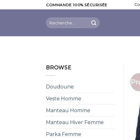
Skip
Co
COMMANDE 100% SÉCURISÉE
to
content
Recherche
pour :
BROWSE
Pr
Doudoune
Veste Homme
Manteau Homme
Manteau Hiver Femme
Parka Femme