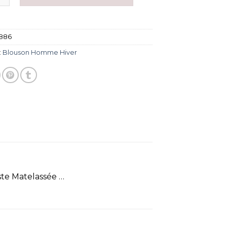
886
:
Blouson Homme Hiver
te Matelassée …