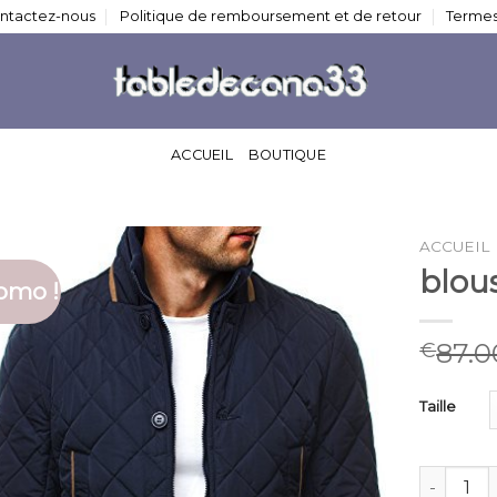
ntactez-nous
Politique de remboursement et de retour
Termes
ACCUEIL
BOUTIQUE
ACCUEIL
blou
omo !
87.0
€
Taille
quantité