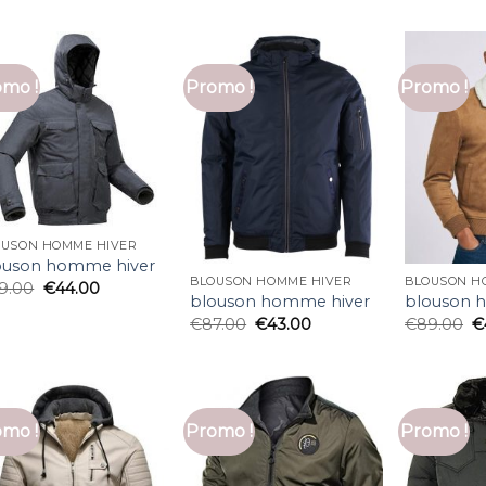
mo !
Promo !
Promo !
OUSON HOMME HIVER
ouson homme hiver
BLOUSON HOMME HIVER
BLOUSON H
9.00
€
44.00
blouson homme hiver
blouson 
€
87.00
€
43.00
€
89.00
€
mo !
Promo !
Promo !