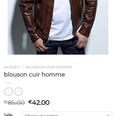
ACCUEIL
/
BLOUSON CUIR HOMME
blouson cuir homme
85.00
42.00
€
€
Taille