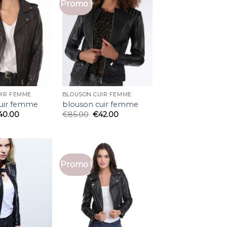
Promo !
UIR FEMME
BLOUSON CUIR FEMME
cuir femme
blouson cuir femme
40.00
€
85.00
€
42.00
Promo !