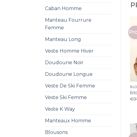
P
Caban Homme
Manteau Fourrure
Femme
Pro
Manteau Long
Veste Homme Hiver
Doudoune Noir
Doudoune Longue
Veste De Ski Femme
BL
bl
Veste Ski Femme
€
9
Veste K Way
Manteaux Homme
Blousons