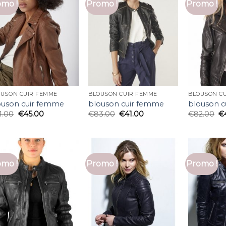
mo !
Promo !
Promo !
OUSON CUIR FEMME
BLOUSON CUIR FEMME
BLOUSON C
ouson cuir femme
blouson cuir femme
blouson 
1.00
€
45.00
€
83.00
€
41.00
€
82.00
€
mo !
Promo !
Promo !