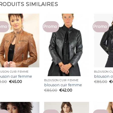
RODUITS SIMILAIRES
mo !
Promo !
Promo !
OUSON CUIR FEMME
BLOUSON C
ouson cuir femme
blouson 
BLOUSON CUIR FEMME
1.00
€
45.00
€
85.00
€
blouson cuir femme
€
85.00
€
42.00