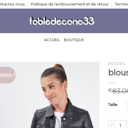
ntactez-nous
Politique de remboursement et de retour
Termes
ACCUEIL
BOUTIQUE
ACCUEIL
blou
omo !
83.0
€
Taille
quantité