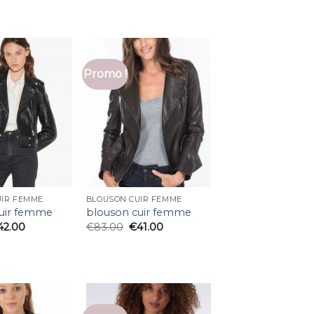
Promo !
UIR FEMME
BLOUSON CUIR FEMME
cuir femme
blouson cuir femme
42.00
€
83.00
€
41.00