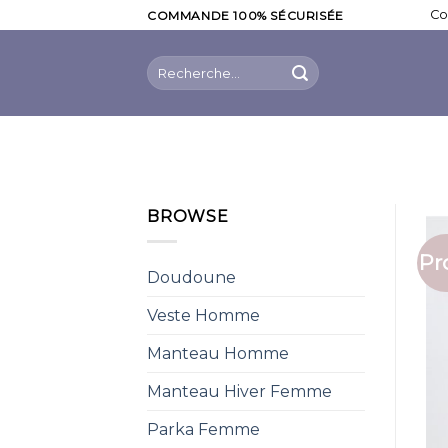
Skip
Co
COMMANDE 100% SÉCURISÉE
to
content
Recherche
pour :
BROWSE
Pr
Doudoune
Veste Homme
Manteau Homme
Manteau Hiver Femme
Parka Femme