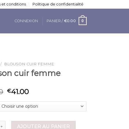
 et conditions
Politique de confidentialité
0
CONNEXION
PANIER /
€
0.00
/
BLOUSON CUIR FEMME
son cuir femme
0
41.00
€
 de blouson cuir femme
AJOUTER AU PANIER